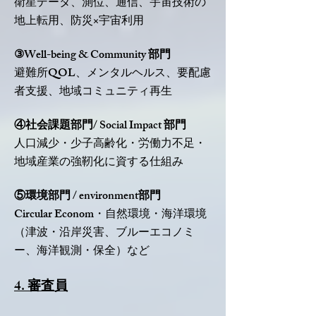
衛星データ、測位、通信、宇宙技術の
地上転用、防災×宇宙利用
③Well-being & Community 部門
避難所QOL、メンタルヘルス、要配慮
者支援、地域コミュニティ再生
④社会課題部門/ Social Impact 部門
人口減少・少子高齢化・労働力不足・
地域産業の強靭化に資する仕組み
⑤環境部門 / environment部門
Circular Econom・自然環境・海洋環境
（津波・沿岸災害、ブルーエコノミ
ー、海洋観測・保全）など
4. 審査員