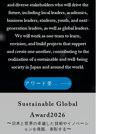
and diverse stakeholders who will drive the
future, including local leaders, academics,
business leaders, students, youth, and next-
generation leaders, as well as global leaders.
We will work as one team to learn,
envision, and build projects that support
and create one another, contributing to the
realization of a sustainable and well-being
society in Japan and around the world.
アワード受賞者一覧
Sustainable Global
Award2026
〜
日本と世界の卓越した技術やイノベーシ
〜
ョンを発掘、表彰する