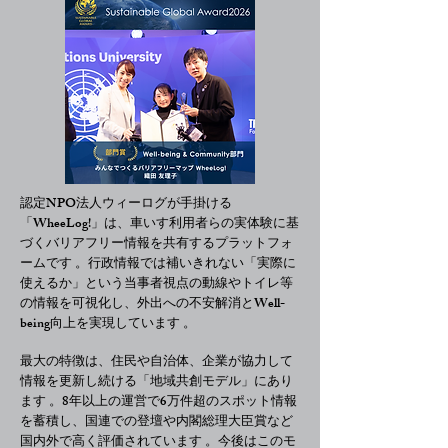
認定NPO法人ウィーログが手掛ける
「WheeLog!」は、車いす利用者らの実体験に基
づくバリアフリー情報を共有するプラットフォ
ームです 。行政情報では補いきれない「実際に
使えるか」という当事者視点の動線やトイレ等
の情報を可視化し、外出への不安解消とWell-
being向上を実現しています 。
最大の特徴は、住民や自治体、企業が協力して
情報を更新し続ける「地域共創モデル」にあり
ます 。8年以上の運営で6万件超のスポット情報
を蓄積し、国連での登壇や内閣総理大臣賞など
国内外で高く評価されています 。今後はこのモ